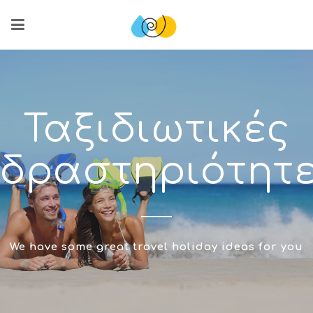
Ταξιδιωτικές
δραστηριότητ
We have some great travel holiday ideas for you