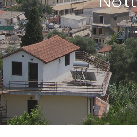
Νοτ
Fri