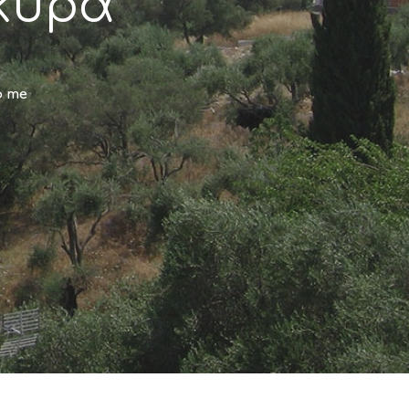
κυρα
o me