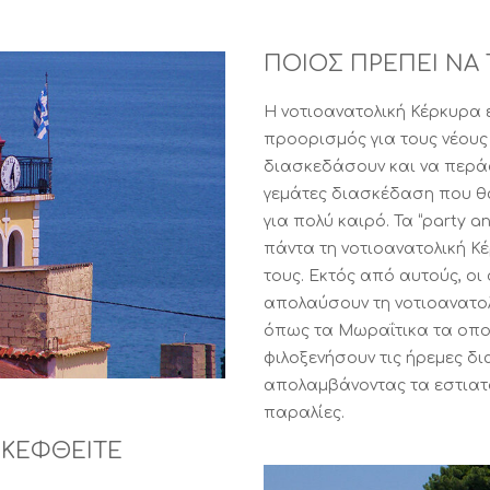
ΠΟΙΟΣ ΠΡΕΠΕΙ ΝΑ
Η νοτιοανατολική Κέρκυρα 
προορισμός για τους νέους
διασκεδάσουν και να περάσ
γεμάτες διασκέδαση που θα
για πολύ καιρό. Τα “party an
πάντα τη νοτιοανατολική Κέ
τους. Εκτός από αυτούς, οι
απολαύσουν τη νοτιοανατο
όπως τα Μωραΐτικα τα οποία
φιλοξενήσουν τις ήρεμες δι
απολαμβάνοντας τα εστιατό
παραλίες.
ΣΚΕΦΘΕΙΤΕ