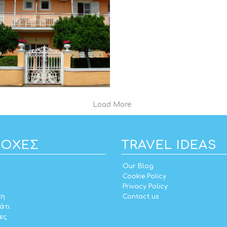
Load More
ΙΟΧΈΣ
TRAVEL IDEAS
Our Blog
Cookie Policy
Privacy Policy
πη
Contact us
άτι
ες