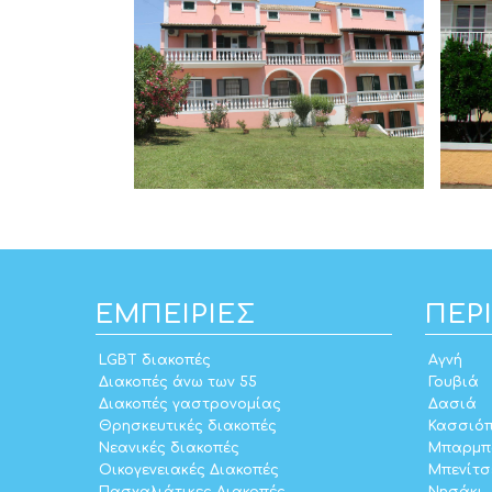
ΕΜΠΕΙΡΊΕΣ
ΠΕΡ
LGBT διακοπές
Αγνή
Διακοπές άνω των 55
Γουβιά
Διακοπές γαστρονομίας
Δασιά
Θρησκευτικές διακοπές
Κασσιό
Νεανικές διακοπές
Μπαρμπ
Οικογενειακές Διακοπές
Μπενίτσ