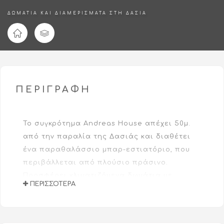
ΔΩΜΆΤΙΑ ΚΑΙ ΔΙΑΜΕΡΊΣΜΑΤΑ ΣΤΗ ΔΑΣΙΆ
ΠΕΡΙΓΡΑΦΉ
Το συγκρότημα Andreas House απέχει 50μ.
από την παραλία της Δασιάς και διαθέτει
ένα παραθαλάσσιο μπαρ-εστιατόριο, που
περιβάλλεται από πλούσιο πράσινο.
Προσφέρει κλιματιζόμενα δωμάτια με
ΠΕΡΙΣΣΌΤΕΡΑ
μπαλκόνι και θέα στον κήπο.
Τα φωτεινά και ευάερα δωμάτια διαθέτουν